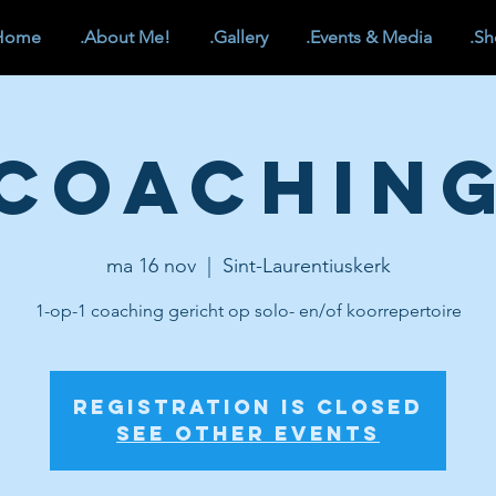
Home
.About Me!
.Gallery
.Events & Media
.S
Coachin
ma 16 nov
  |  
Sint-Laurentiuskerk
1-op-1 coaching gericht op solo- en/of koorrepertoire
Registration is Closed
See other events